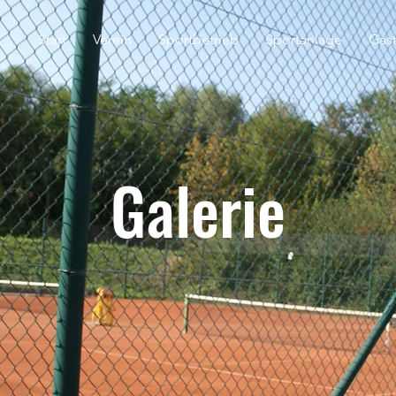
Start
Verein
Sportbetrieb
Sportanlage
Gas
Galerie