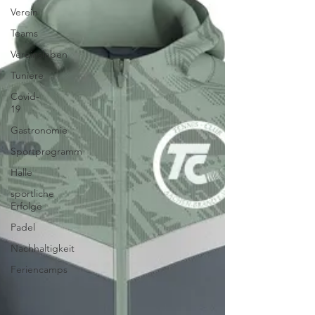
Verein
Teams
Vereinsleben
Tuniere
Covid-
19
Gastronomie
Sportprogramm
Halle
sportliche
Erfolge
Padel
Nachhaltigkeit
Feriencamps