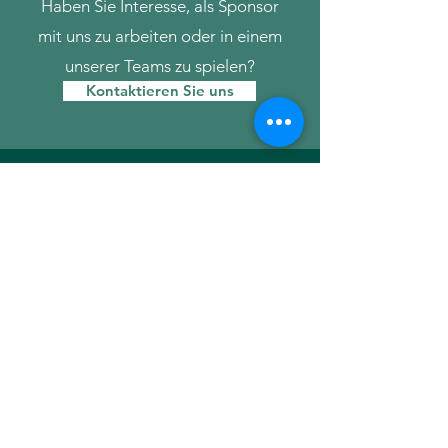
Haben Sie Interesse, als Sponsor
mit uns zu arbeiten oder in einem
unserer Teams zu spielen?
Kontaktieren Sie uns
Tennisverein
TC Aachen-Brand
TC Aachen-Brand e.V.
Rombachstr. 109
52078 Aachen
Email
Impressum