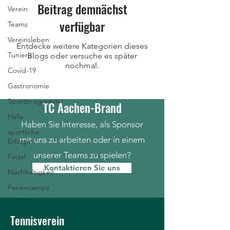
Beitrag demnächst
Verein
verfügbar
Teams
Vereinsleben
Entdecke weitere Kategorien dieses
Tuniere
Blogs oder versuche es später
nochmal.
Covid-19
Gastronomie
Werden Sie Teil vom
Sportprogramm
TC Aachen-Brand
Halle
Haben Sie Interesse, als Sponsor
sportliche
mit uns zu arbeiten oder in einem
Erfolge
unserer Teams zu spielen?
Padel
Kontaktieren Sie uns
Nachhaltigkeit
Feriencamps
Tennisverein