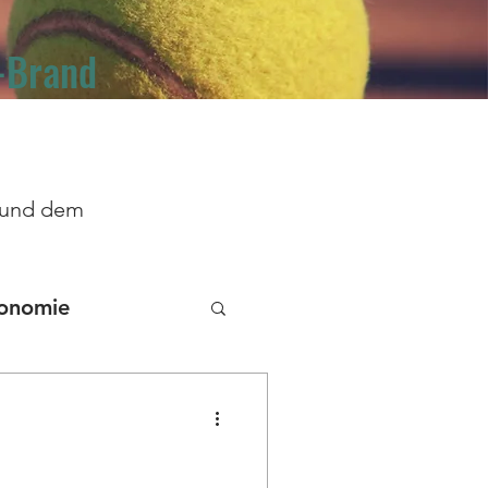
-Brand
s und dem
onomie
keit