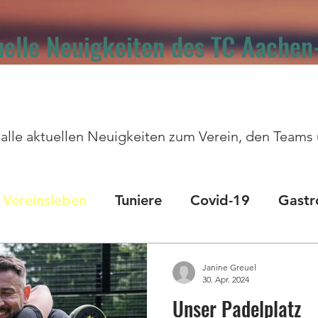
elle Neuigkeiten des TC Aachen
hr alle aktuellen Neuigkeiten zum Verein, den Team
Vereinsleben
Tuniere
Covid-19
Gastr
le
sportliche Erfolge
Padel
Nachhaltig
Janine Greuel
30. Apr. 2024
Unser Padelplatz