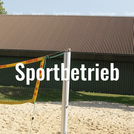
Start
Verein
Sportbetrieb
Sportanlage
Gas
Sportbetrieb