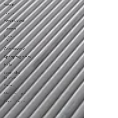
Verein
Teams
Vereinsleben
Tuniere
Covid-
19
Gastronomie
Sportprogramm
Halle
sportliche
Erfolge
Padel
Nachhaltigkeit
Feriencamps